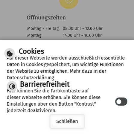
Öffnungszeiten
Montag - Freitag
08.00 Uhr - 12.00 Uhr
Montag
14.00 Uhr - 16.00 Uhr
Mittwoch
14.00 Uhr - 18.00 Uhr
Cookies
Auf dieser Webseite werden ausschließlich essentielle
Daten in Cookies gespeichert, um wichtige Funktionen
der Website zu ermöglichen. Mehr dazu in der
Leichte Sprache
Datenschutzerklärung
Gebärdensprache
Barrierefreiheit
Hier können Sie die Farbkontraste auf
dieser Webseite erhöhen. Sie können diese
IMPRESSUM
DATENSCHUTZERKLÄRUNG
HILFE
Einstellungen über den Button "Kontrast"
BARRIEREFREIHEIT
jederzeit deaktivieren.
Schließen
by
cm city media GmbH