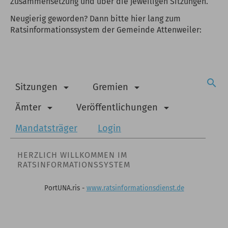
Zusammensetzung und über die jeweiligen Sitzungen.
Neugierig geworden? Dann bitte hier lang zum
Ratsinformationssystem der Gemeinde Attenweiler:
search
Sitzungen
Gremien
arrow_drop_down
arrow_drop_down
Ämter
Veröffentlichungen
arrow_drop_down
arrow_drop_down
Mandatsträger
Login
HERZLICH WILLKOMMEN IM
RATSINFORMATIONSSYSTEM
PortUNA.ris -
www.ratsinformationsdienst.de