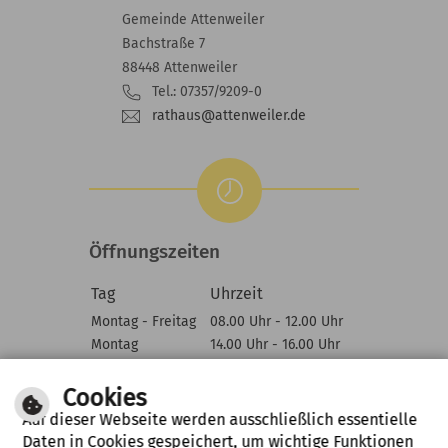
Gemeinde Attenweiler
Bachstraße 7
88448 Attenweiler
Tel.: 07357/9209-0
rathaus@attenweiler.de
Öffnungszeiten
Tag
Uhrzeit
Montag - Freitag
08.00 Uhr - 12.00 Uhr
Montag
14.00 Uhr - 16.00 Uhr
Mittwoch
14.00 Uhr - 18.00 Uhr
Cookies
Auf dieser Webseite werden ausschließlich essentielle
Daten in Cookies gespeichert, um wichtige Funktionen