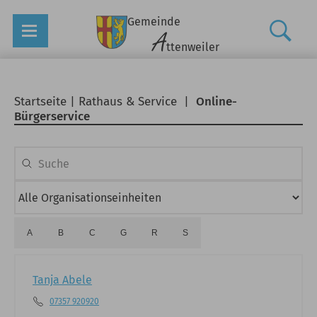
Gemeinde
A
ttenweiler
Startseite
|
Rathaus & Service
|
Online-
Bürgerservice
A
B
C
G
R
S
Tanja Abele
07357 920920