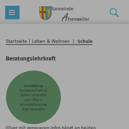
Gemeinde
A
ttenweiler
Startseite
|
Leben & Wohnen
|
Schule
Beratungslehrkraft
(Flyer mit genaueren Infos hängt an beiden