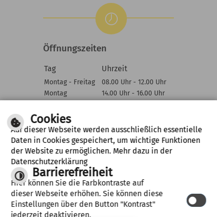
Öffnungszeiten
Tag
Uhrzeit
Montag - Freitag
08.00 Uhr - 12.00 Uhr
Montag
14.00 Uhr - 16.00 Uhr
Mittwoch
14.00 Uhr - 18.00 Uhr
Cookies
Auf dieser Webseite werden ausschließlich essentielle
Daten in Cookies gespeichert, um wichtige Funktionen
Barrierefreiheit
der Website zu ermöglichen. Mehr dazu in der
Leichte Sprache
Datenschutzerklärung
Gebärdensprache
Barrierefreiheit
Hier können Sie die Farbkontraste auf
dieser Webseite erhöhen. Sie können diese
IMPRESSUM
DATENSCHUTZERKLÄRUNG
HILFE
Einstellungen über den Button "Kontrast"
BARRIEREFREIHEIT
jederzeit deaktivieren.